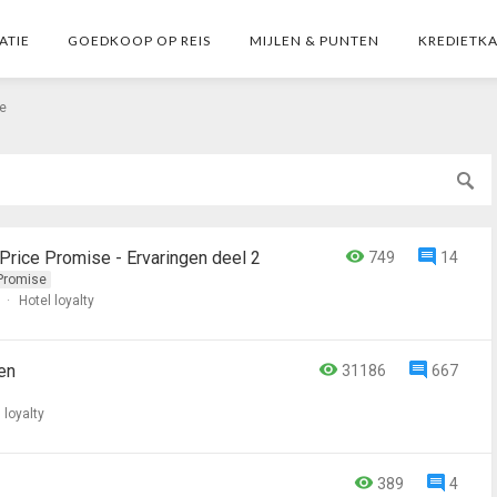
ATIE
GOEDKOOP OP REIS
MIJLEN & PUNTEN
KREDIETK
ee
Price Promise - Ervaringen deel 2
749
14
Promise
9
Hotel loyalty
en
31186
667
 loyalty
389
4