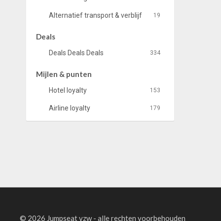
Alternatief transport & verblijf
19
Deals
Deals Deals Deals
334
Mijlen & punten
Hotel loyalty
153
Airline loyalty
179
©
2026 Jumpseat vzw - alle rechten voorbehouden