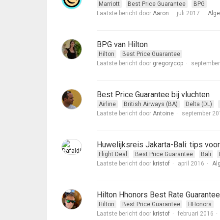
Marriott
Best Price Guarantee
BPG
Laatste bericht door
Aaron
juli 2017
Alg
BPG van Hilton
Hilton
Best Price Guarantee
Laatste bericht door
gregorycop
september
Best Price Guarantee bij vluchten
Airline
British Airways (BA)
Delta (DL)
Laatste bericht door
Antoine
september 20
Huwelijksreis Jakarta-Bali: tips voo
Flight Deal
Best Price Guarantee
Bali
Laatste bericht door
kristof
april 2016
Al
Hilton Hhonors Best Rate Guarantee
Hilton
Best Price Guarantee
HHonors
Laatste bericht door
kristof
februari 2016