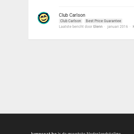
Club Carlson
Club Carlson
Best Price Guarantee
Laatste bericht door
Glenn
januari 2016
Jumpseat.be
is de grootste Nederlandstalige