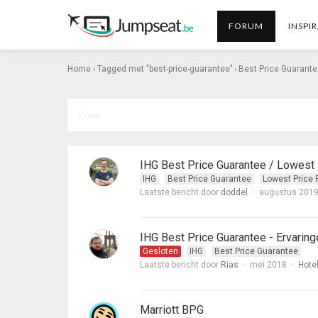
FORUM
INSPIR
›
›
Home
Tagged met "best-price-guarantee"
Best Price Guarant
IHG Best Price Guarantee / Lowest 
IHG
Best Price Guarantee
Lowest Price 
Laatste bericht door
doddel
augustus 201
IHG Best Price Guarantee - Ervaring
Gesloten
IHG
Best Price Guarantee
Laatste bericht door
Rias
mei 2018
Hotel
Marriott BPG