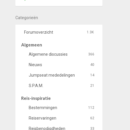
Categorieën
Forumoverzicht
1.3K
Algemeen
Algemene discussies
366
Nieuws
40
Jumpseat mededelingen
14
S.P.A.M.
21
Reis-inspiratie
Bestemmingen
112
Reiservaringen
62
Reisbenodigdheden
33