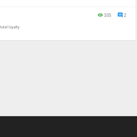
335
2
Hotel loyalty