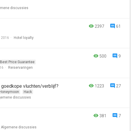
emene discussies
2397
61
 2016
Hotel loyalty
500
9
Best Price Guarantee
16
Reiservaringen
r goedkope vluchten/verblijf?
1223
27
Honeymoon
Hack
gemene discussies
381
7
Algemene discussies