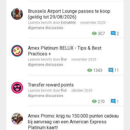
Brussels Airport Lounge passes te koop
(geldig tot 29/08/2026)
Laatste bericht door
ExtraMile
november 2025
Algemene discussies
307
2
Amex Platinum BELUX - Tips & Best
Practices +
Laatste bericht door
flrvt
november 2025
Algemene discussies
1343
11
Transfer reward points
Laatste bericht door
flrvt
oktober 2025
Algemene discussies
270
1
Amex Promo: krijg nu 150.000 punten cadeau
bij aanvraag van een American Express
Platinum kaart!