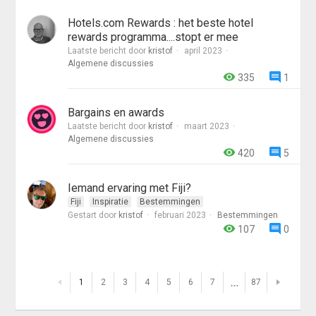
Hotels.com Rewards : het beste hotel
rewards programma....stopt er mee
Laatste bericht door
kristof
april 2023
Algemene discussies
335
1
Bargains en awards
Laatste bericht door
kristof
maart 2023
Algemene discussies
420
5
Iemand ervaring met Fiji?
Fiji
Inspiratie
Bestemmingen
Gestart door
kristof
februari 2023
Bestemmingen
107
0
…
1
2
3
4
5
6
7
87