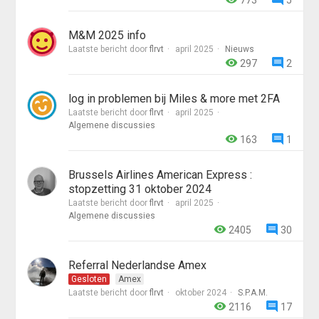
773
5
M&M 2025 info
Laatste bericht door
flrvt
april 2025
Nieuws
297
2
log in problemen bij Miles & more met 2FA
Laatste bericht door
flrvt
april 2025
Algemene discussies
163
1
Brussels Airlines American Express :
stopzetting 31 oktober 2024
Laatste bericht door
flrvt
april 2025
Algemene discussies
2405
30
Referral Nederlandse Amex
Gesloten
Amex
Laatste bericht door
flrvt
oktober 2024
S.P.A.M.
2116
17