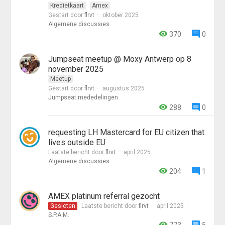
Kredietkaart
Amex
Gestart door
flrvt
oktober 2025
Algemene discussies
370
0
Jumpseat meetup @ Moxy Antwerp op 8
november 2025
Meetup
Gestart door
flrvt
augustus 2025
Jumpseat mededelingen
288
0
requesting LH Mastercard for EU citizen that
lives outside EU
Laatste bericht door
flrvt
april 2025
Algemene discussies
204
1
AMEX platinum referral gezocht
Gesloten
Laatste bericht door
flrvt
april 2025
S.P.A.M.