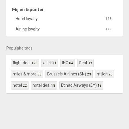
Mijlen & punten
Hotel loyalty
153
Airline loyalty
179
Populaire tags
flight deal
alert
IHG
Deal
120
71
64
39
miles & more
Brussels Airlines (SN)
mijlen
30
23
23
hotel
hotel deal
Etihad Airways (EY)
22
18
18