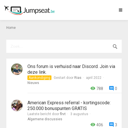
Home
Ons forum is verhuisd naar Discord. Join via
deze link.
Aankondiging
Gestart door
Rias
april 2022
Nieuws
788
0
American Express referral - kortingscode:
250.000 bonuspunten GRATIS
Laatste bericht door
flrvt
3 augustus
Algemene discussies
406
3