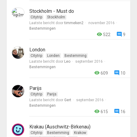
Stockholm - Must do
Citytrip
Stockholm
Laatste bericht door
timmeken2
november 2016
Bestemmingen
522
9
London
Citytrip
Londen
Bestemming
Laatste bericht door
Leo
september 2016
Bestemmingen
609
10
Parijs
Citytrip
Parijs
Laatste bericht door
Gert
september 2016
Bestemmingen
615
16
Krakau (Auschwitz-Birkenau)
Citytrip
Bestemming
Krakow