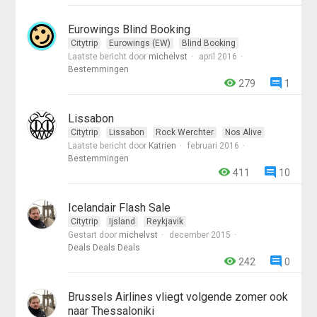
Eurowings Blind Booking
Citytrip
Eurowings (EW)
Blind Booking
Laatste bericht door
michelvst
april 2016
Bestemmingen
279
1
Lissabon
Citytrip
Lissabon
Rock Werchter
Nos Alive
Laatste bericht door
Katrien
februari 2016
Bestemmingen
411
10
Icelandair Flash Sale
Citytrip
Ijsland
Reykjavik
Gestart door
michelvst
december 2015
Deals Deals Deals
242
0
Brussels Airlines vliegt volgende zomer ook
naar Thessaloniki