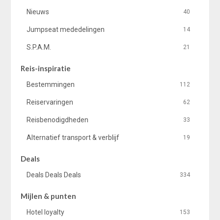
Nieuws
40
Jumpseat mededelingen
14
S.P.A.M.
21
Reis-inspiratie
Bestemmingen
112
Reiservaringen
62
Reisbenodigdheden
33
Alternatief transport & verblijf
19
Deals
Deals Deals Deals
334
Mijlen & punten
Hotel loyalty
153