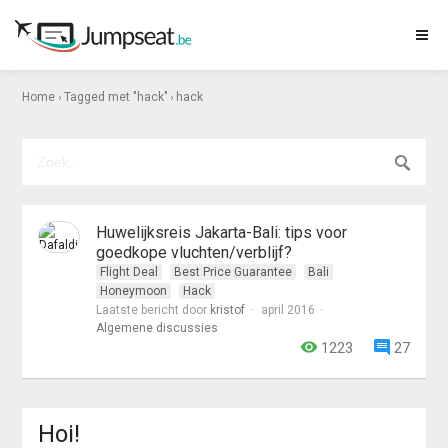
›
›
Home
Tagged met "hack"
hack
Huwelijksreis Jakarta-Bali: tips voor
goedkope vluchten/verblijf?
Flight Deal
Best Price Guarantee
Bali
Honeymoon
Hack
Laatste bericht door
kristof
april 2016
Algemene discussies
1223
27
Hoi!