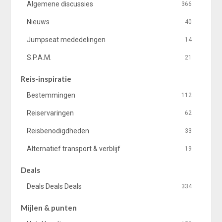
Algemene discussies
366
Nieuws
40
Jumpseat mededelingen
14
S.P.A.M.
21
Reis-inspiratie
Bestemmingen
112
Reiservaringen
62
Reisbenodigdheden
33
Alternatief transport & verblijf
19
Deals
Deals Deals Deals
334
Mijlen & punten