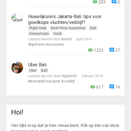
203
0
Huwelijksreis Jakarta-Bali: tips voor
goedkope vluchten/verblijf?
Flight Deal
Best Price Guarantee
Bali
Honeymoon
Hack
Laatste bericht door
kristof
april 2016
Algemene discussies
1223
27
Uber Bali
Uber
Bali
Laatste bericht door
Gigi2m02
februari 2016
Alternatief transport & verblijf
617
14
Hoi!
Het lijkt erop dat je hier nieuw bent. Klik op één van deze