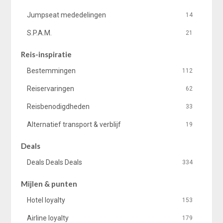
Jumpseat mededelingen
14
S.P.A.M.
21
Reis-inspiratie
Bestemmingen
112
Reiservaringen
62
Reisbenodigdheden
33
Alternatief transport & verblijf
19
Deals
Deals Deals Deals
334
Mijlen & punten
Hotel loyalty
153
Airline loyalty
179