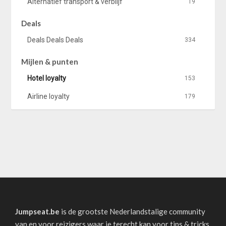
Alternatief transport & verblijf
19
Deals
Deals Deals Deals
334
Mijlen & punten
Hotel loyalty
153
Airline loyalty
179
Jumpseat.be
is de grootste Nederlandstalige community
van en voor reizigers waar je terecht kan voor tips & tricks