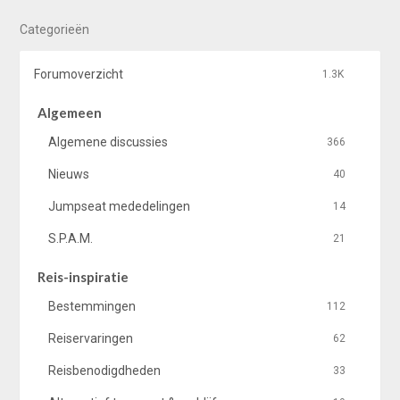
Categorieën
Forumoverzicht
1.3K
Algemeen
Algemene discussies
366
Nieuws
40
Jumpseat mededelingen
14
S.P.A.M.
21
Reis-inspiratie
Bestemmingen
112
Reiservaringen
62
Reisbenodigdheden
33