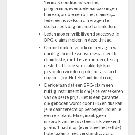
'terms & conditions' van het
programma, eventuele aanpassingen
hiervan, problemen bij het claimen,...
Iedereen is welkom om vragen te
stellen, ook beginnende forumleden.
Leden mogen
vrijblijvend
succesvolle
BPG-claims melden in deze thread.
Om misbruik te voorkomen vragen we
om de gebruikte website waarmee de
claim lukte,
niet te vermelden
, tenzij
desbetreffende site makkelijk kan
gevonden worden op de meta-search
engines (b.v. HotelsCombined.com).
Denk eraan dat een BPG-claim een
nuttig instrument is om je te verzekeren
van de beste prijs. Het is een garantie
die geboden wordt door IHG en dus kan
je je daar terecht op beroepen indien je
een reis plant. Maar, maak geen
misbruik van het systeem. Elk weekend
gratis 1 nacht op (eventueel hetzelfde)
hotel gaan is niet verstandig. Zorg