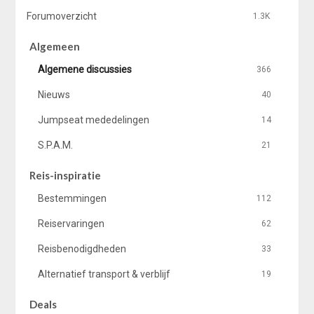
Forumoverzicht
1.3K
Algemeen
Algemene discussies
366
Nieuws
40
Jumpseat mededelingen
14
S.P.A.M.
21
Reis-inspiratie
Bestemmingen
112
Reiservaringen
62
Reisbenodigdheden
33
Alternatief transport & verblijf
19
Deals