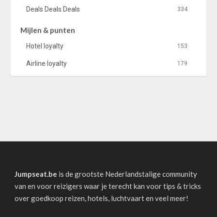
Deals Deals Deals
334
Mijlen & punten
Hotel loyalty
153
Airline loyalty
179
Jumpseat.be
is de grootste Nederlandstalige community
van en voor reizigers waar je terecht kan voor tips & tricks
over goedkoop reizen, hotels, luchtvaart en veel meer!