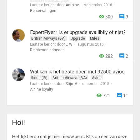
Laatste bericht door
Antoine
september 2016
Reiservaringen
500
9
ExpertFlyer : Is er upgrade availibily of niet?
British Airways (BA)
Upgrade
Miles
Laatste bericht door
LTW
augustus 2016
Reisbenodigdheden
282
2
Wat kan ik het beste doen met 92500 avios
Iberia (IB)
British Airways (BA)
Avios
Laatste bericht door
Stijn_A
december 2015
Airline loyalty
721
11
Hoi!
Het lijkt erop dat je hier nieuw bent. Klik op één van deze