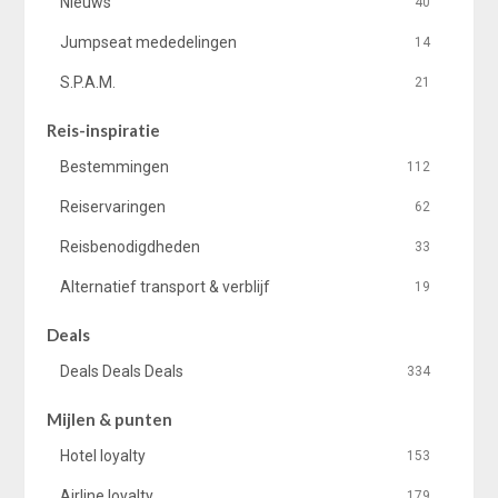
Nieuws
40
Jumpseat mededelingen
14
S.P.A.M.
21
Reis-inspiratie
Bestemmingen
112
Reiservaringen
62
Reisbenodigdheden
33
Alternatief transport & verblijf
19
Deals
Deals Deals Deals
334
Mijlen & punten
Hotel loyalty
153
Airline loyalty
179