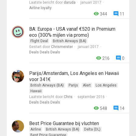
Laatste bericht door
daruda
januari 2017
Airline loyalty
344
11
BA: Europa - USA vanaf €520 in Premium
eco (300% mijlen via promo)
Flight Deal
British Airways (BA)
Gestart door
Chrismeister
januari 2017
Deals Deals Deals
216
0
Parijs/Amsterdam, Los Angeles en Hawaii
voor 341€
British Airways (BA)
Parijs
Alert
Los Angeles
Hawaii
Laatste bericht door
Chris
september 2016
Deals Deals Deals
548
14
Best Price Guarantee bij vluchten
Airline
British Airways (BA)
Delta (DL)
Best Price Guarantee