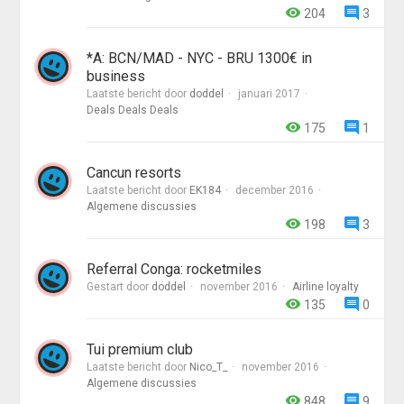
204
3
*A: BCN/MAD - NYC - BRU 1300€ in
business
Laatste bericht door
doddel
januari 2017
Deals Deals Deals
175
1
Cancun resorts
Laatste bericht door
EK184
december 2016
Algemene discussies
198
3
Referral Conga: rocketmiles
Gestart door
doddel
november 2016
Airline loyalty
135
0
Tui premium club
Laatste bericht door
Nico_T_
november 2016
Algemene discussies
848
9