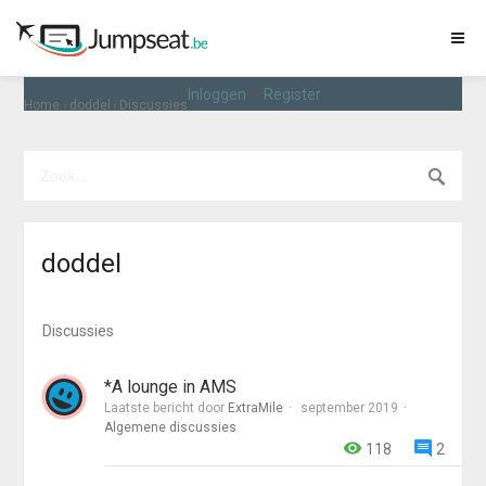
•
Inloggen
Register
›
›
Home
doddel
Discussies
doddel
Discussies
*A lounge in AMS
Laatste bericht door
ExtraMile
september 2019
Algemene discussies
118
2