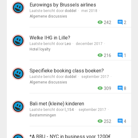
Eurowings by Brussels airlines
Laatste bericht door
doddel
mei 2018
Algemene discussies
242
2
Welke IHG in Lille?
Laatste bericht door
Leo
december 2017
Hotel loyalty
216
1
Specifieke booking class boeken?
Laatste bericht door
doddel
september 2017
Algemene discussies
309
8
Bali met (kleine) kinderen
Laatste bericht door
l_154
september 2017
Bestemmingen
252
4
*A BRU - NYC in business voor 1200€