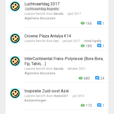
Luchtvaartdag 2017
Luchtvaartdag Avgeeks
Laatste bericht door
daruda
april 2017
Algemene discussies
166
1
Crowne Plaza Antalya €14
Laatste bericht door
Leo
januari 2017
Hotel loyalty
189
1
InterContinental Frans-Polynesië (Bora Bora,
Fiji, Tahiti, ...)
Laatste bericht door
daruda
oktober 2021
Algemene discussies
680
24
Inspiratie Zuid-oost Azië
Laatste bericht door
steeve321
juli 2016
Bestemmingen
173
1