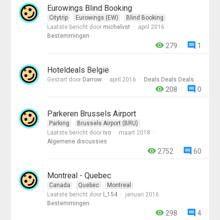
Eurowings Blind Booking
Citytrip
Eurowings (EW)
Blind Booking
Laatste bericht door
michelvst
april 2016
Bestemmingen
279
1
Hoteldeals België
Gestart door
Darrow
april 2016
Deals Deals Deals
208
0
Parkeren Brussels Airport
Parking
Brussels Airport (BRU)
Laatste bericht door
Ivo
maart 2018
Algemene discussies
2752
60
Montreal - Quebec
Canada
Quebec
Montreal
Laatste bericht door
l_154
januari 2016
Bestemmingen
298
4