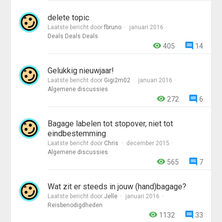
delete topic
Laatste bericht door
fbruno
januari 2016
Deals Deals Deals
405
14
Gelukkig nieuwjaar!
Laatste bericht door
Gigi2m02
januari 2016
Algemene discussies
272
6
Bagage labelen tot stopover, niet tot
eindbestemming
Laatste bericht door
Chris
december 2015
Algemene discussies
565
7
Wat zit er steeds in jouw (hand)bagage?
Laatste bericht door
Jelle
januari 2016
Reisbenodigdheden
1132
33