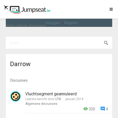
•
Inloggen
Register
›
›
Home
Darrow
Discussies
Darrow
Discussies
Vluchtsegment geannuleerd
Laatste bericht door
LTW
januari 2018
Algemene discussies
320
4