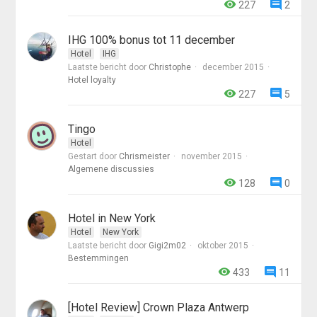
227
2
IHG 100% bonus tot 11 december
Hotel
IHG
Laatste bericht door
Christophe
december 2015
Hotel loyalty
227
5
Tingo
Hotel
Gestart door
Chrismeister
november 2015
Algemene discussies
128
0
Hotel in New York
Hotel
New York
Laatste bericht door
Gigi2m02
oktober 2015
Bestemmingen
433
11
[Hotel Review] Crown Plaza Antwerp