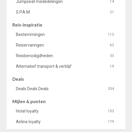
Jumpseat mededelingen
14
S.P.A.M.
21
Reis-inspiratie
Bestemmingen
112
Reiservaringen
62
Reisbenodigdheden
33
Alternatief transport & verblijf
19
Deals
Deals Deals Deals
334
Mijlen & punten
Hotel loyalty
153
Airline loyalty
179