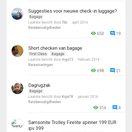
Suggesties voor nieuwe check-in luggage?
Bagage
Laatste bericht door
Tdv
april 2016
Reisbenodigdheden
650
19
Short checken van bagage
First Class
Bagage
Laatste bericht door
mgo72
februari 2016
Reiservaringen
698
21
Dagrugzak
Bagage
Laatste bericht door
Koja78
januari 2016
Reisbenodigdheden
316
4
Samsonite Trolley Firelite spinner 199 EUR
ipv 399