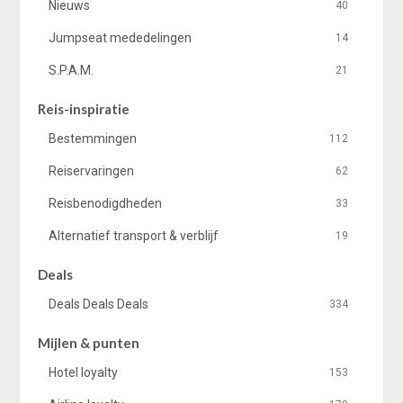
Nieuws
40
Jumpseat mededelingen
14
S.P.A.M.
21
Reis-inspiratie
Bestemmingen
112
Reiservaringen
62
Reisbenodigdheden
33
Alternatief transport & verblijf
19
Deals
Deals Deals Deals
334
Mijlen & punten
Hotel loyalty
153