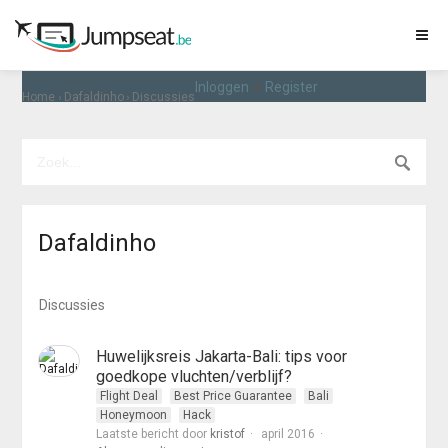
•
Inloggen
Register
›
›
Home
Dafaldinho
Discussies
Dafaldinho
Discussies
Huwelijksreis Jakarta-Bali: tips voor
goedkope vluchten/verblijf?
Flight Deal
Best Price Guarantee
Bali
Honeymoon
Hack
Laatste bericht door
kristof
april 2016