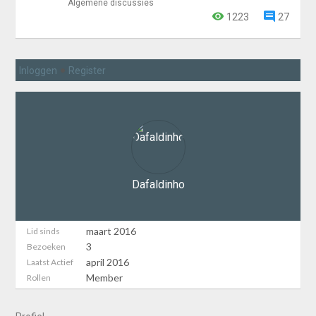
Algemene discussies
1223
27
•
Inloggen
Register
Dafaldinho
maart 2016
Lid sinds
3
Bezoeken
april 2016
Laatst Actief
Member
Rollen