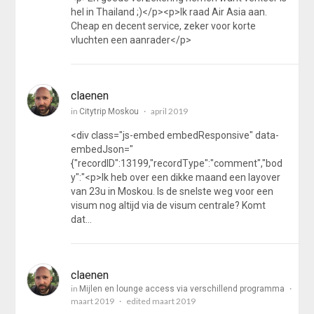
hel in Thailand ;)</p><p>Ik raad Air Asia aan.
Cheap en decent service, zeker voor korte
vluchten een aanrader</p>
claenen
in
april 2019
Citytrip Moskou
<div class="js-embed embedResponsive" data-
embedJson="
{"recordID":13199,"recordType":"comment","bod
y":"<p>Ik heb over een dikke maand een layover
van 23u in Moskou. Is de snelste weg voor een
visum nog altijd via de visum centrale? Komt
dat…
claenen
in
Mijlen en lounge access via verschillend programma
maart 2019
edited maart 2019