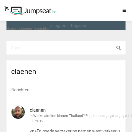
•
Inloggen
Register
›
›
Home
claenen
Berichten
claenen
Berichten
claenen
in
Welke airnline binnen Thailand? Prijs-handbagage-bagage-sti
juli 2019
<p>En goede verzekering nemen want verkeer is