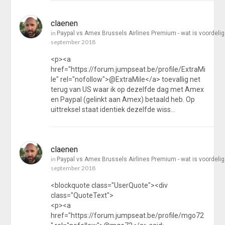
claenen
in
Paypal vs Amex Brussels Airlines Premium - wat is voordeli
september 2018
<p><a
href="https://forum.jumpseat.be/profile/ExtraMi
le" rel="nofollow">@ExtraMile</a> toevallig net
terug van US waar ik op dezelfde dag met Amex
en Paypal (gelinkt aan Amex) betaald heb. Op
uittreksel staat identiek dezelfde wiss…
claenen
in
Paypal vs Amex Brussels Airlines Premium - wat is voordeli
september 2018
<blockquote class="UserQuote"><div
class="QuoteText">
<p><a
href="https://forum.jumpseat.be/profile/mgo72