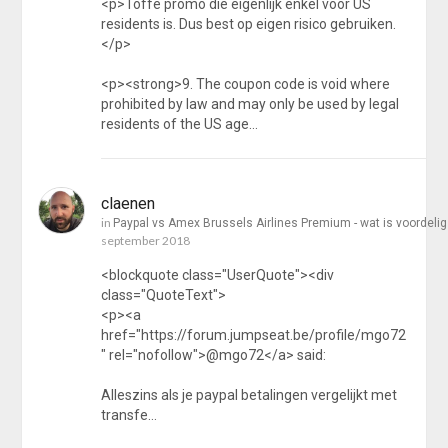
<p>Toffe promo die eigenlijk enkel voor US
residents is. Dus best op eigen risico gebruiken.
</p>
<p><strong>9. The coupon code is void where
prohibited by law and may only be used by legal
residents of the US age…
claenen
in
Paypal vs Amex Brussels Airlines Premium - wat is voordeli
september 2018
<blockquote class="UserQuote"><div
class="QuoteText">
<p><a
href="https://forum.jumpseat.be/profile/mgo72
" rel="nofollow">@mgo72</a> said:
Alleszins als je paypal betalingen vergelijkt met
transfe…