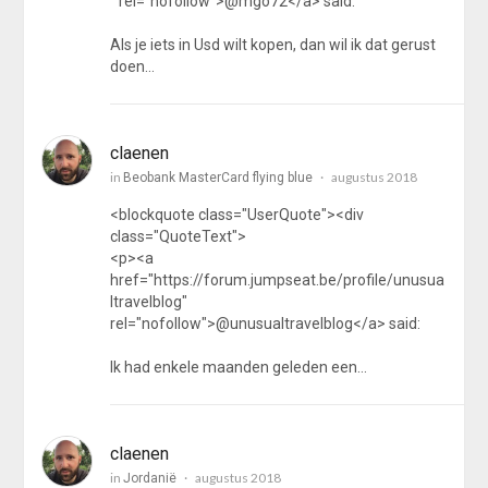
" rel="nofollow">@mgo72</a> said:
Als je iets in Usd wilt kopen, dan wil ik dat gerust
doen…
claenen
in
augustus 2018
Beobank MasterCard flying blue
<blockquote class="UserQuote"><div
class="QuoteText">
<p><a
href="https://forum.jumpseat.be/profile/unusua
ltravelblog"
rel="nofollow">@unusualtravelblog</a> said:
Ik had enkele maanden geleden een…
claenen
in
augustus 2018
Jordanië