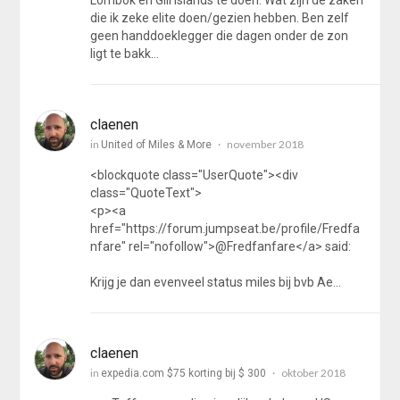
Lombok en Gili Islands te doen. Wat zijn de zaken
die ik zeke elite doen/gezien hebben. Ben zelf
geen handdoeklegger die dagen onder de zon
ligt te bakk…
claenen
in
november 2018
United of Miles & More
<blockquote class="UserQuote"><div
class="QuoteText">
<p><a
href="https://forum.jumpseat.be/profile/Fredfa
nfare" rel="nofollow">@Fredfanfare</a> said:
Krijg je dan evenveel status miles bij bvb Ae…
claenen
in
oktober 2018
expedia.com $75 korting bij $ 300