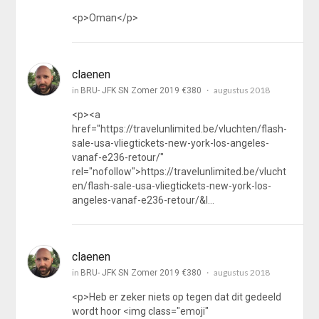
<p>Oman</p>
claenen
in
augustus 2018
BRU- JFK SN Zomer 2019 €380
<p><a
href="https://travelunlimited.be/vluchten/flash-
sale-usa-vliegtickets-new-york-los-angeles-
vanaf-e236-retour/"
rel="nofollow">https://travelunlimited.be/vlucht
en/flash-sale-usa-vliegtickets-new-york-los-
angeles-vanaf-e236-retour/&l…
claenen
in
augustus 2018
BRU- JFK SN Zomer 2019 €380
<p>Heb er zeker niets op tegen dat dit gedeeld
wordt hoor <img class="emoji"