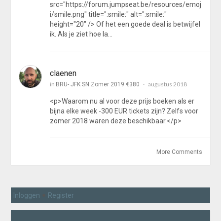
src="https://forum.jumpseat.be/resources/emoj
i/smile.png" title=":smile:" alt=":smile:"
height="20" /> Of het een goede deal is betwijfel
ik. Als je ziet hoe la…
claenen
in
augustus 2018
BRU- JFK SN Zomer 2019 €380
<p>Waarom nu al voor deze prijs boeken als er
bijna elke week -300 EUR tickets zijn? Zelfs voor
zomer 2018 waren deze beschikbaar.</p>
More Comments
•
Inloggen
Register