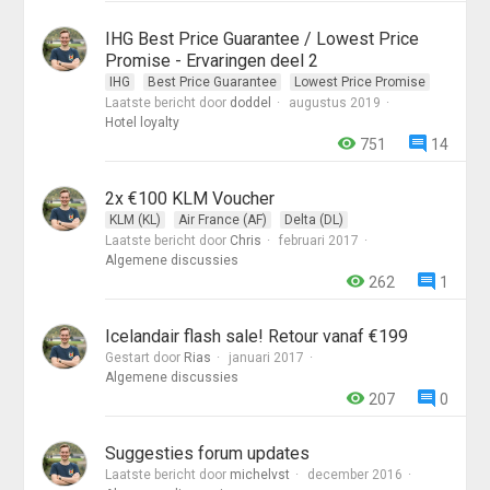
IHG Best Price Guarantee / Lowest Price
Promise - Ervaringen deel 2
IHG
Best Price Guarantee
Lowest Price Promise
Laatste bericht door
doddel
augustus 2019
Hotel loyalty
751
14
2x €100 KLM Voucher
KLM (KL)
Air France (AF)
Delta (DL)
Laatste bericht door
Chris
februari 2017
Algemene discussies
262
1
Icelandair flash sale! Retour vanaf €199
Gestart door
Rias
januari 2017
Algemene discussies
207
0
Suggesties forum updates
Laatste bericht door
michelvst
december 2016