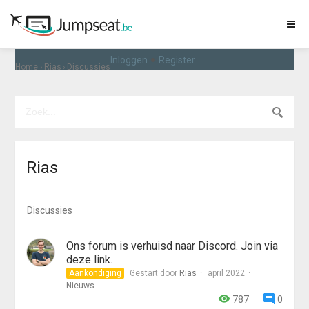
•
Inloggen
Register
›
›
Home
Rias
Discussies
Rias
Discussies
Ons forum is verhuisd naar Discord. Join via
deze link.
Aankondiging
Gestart door
Rias
april 2022
Nieuws
787
0