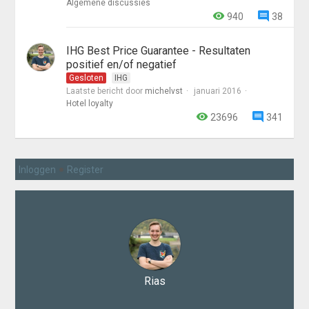
Algemene discussies
940
38
IHG Best Price Guarantee - Resultaten
positief en/of negatief
Gesloten
IHG
Laatste bericht door
michelvst
januari 2016
Hotel loyalty
23696
341
•
Inloggen
Register
Rias