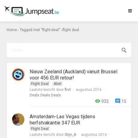
›
›
Home
Tagged met "flight-deal"
flight deal
Nieuw Zeeland (Auckland) vanuit Brussel
voor 456 EUR retour!
Flight Deal
Alert
Laatste bericht door
flrvt
augustus 2016
Deals Deals Deals
932
15
Amsterdam-Las Vegas tijdens
herfstvakantie 347 EUR
Flight Deal
Laatste bericht door
Stijn_A
augustus 2016