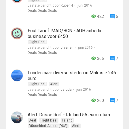
Flight Deal
Laatste bericht door
RubenH
juni 2016
Deals Deals Deals
422
6
Fout Tarief: MAD/BCN - AUH airberlin
business voor €450
Flight Deal
Laatste bericht door
claenen
juni 2016
Deals Deals Deals
366
7
Londen naar diverse steden in Maleisië 246
euro.
Flight Deal
Alert
Laatste bericht door
daruda
juni 2016
Deals Deals Deals
260
7
Alert: Düsseldorf - IJsland 55 euro return
Deal
Flight Deal
Ijsland
Düsseldorf Airport (DUS)
Alert