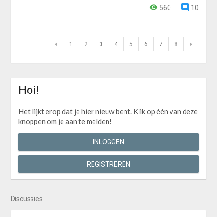
560
10
1
2
3
4
5
6
7
8
Hoi!
Het lijkt erop dat je hier nieuw bent. Klik op één van deze
knoppen om je aan te melden!
INLOGGEN
REGISTREREN
Discussies