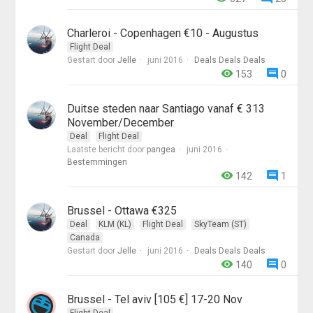
Charleroi - Copenhagen €10 - Augustus
Flight Deal
Gestart door
Jelle
juni 2016
Deals Deals Deals
153
0
Duitse steden naar Santiago vanaf € 313
November/December
Deal
Flight Deal
Laatste bericht door
pangea
juni 2016
Bestemmingen
142
1
Brussel - Ottawa €325
Deal
KLM (KL)
Flight Deal
SkyTeam (ST)
Canada
Gestart door
Jelle
juni 2016
Deals Deals Deals
140
0
Brussel - Tel aviv [105 €] 17-20 Nov