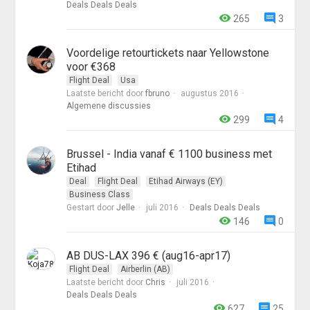
Deals Deals Deals
265
3
Voordelige retourtickets naar Yellowstone
voor €368
Flight Deal
Usa
Laatste bericht door
fbruno
augustus 2016
Algemene discussies
299
4
Brussel - India vanaf € 1100 business met
Etihad
Deal
Flight Deal
Etihad Airways (EY)
Business Class
Gestart door
Jelle
juli 2016
Deals Deals Deals
146
0
AB DUS-LAX 396 € (aug16-apr17)
Flight Deal
Airberlin (AB)
Laatste bericht door
Chris
juli 2016
Deals Deals Deals
627
25