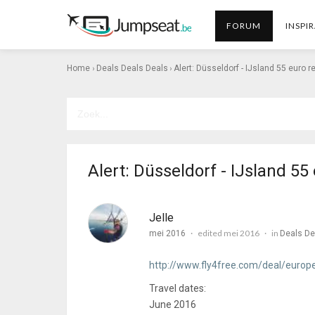
FORUM
INSPIR
›
›
Home
Deals Deals Deals
Alert: Düsseldorf - IJsland 55 euro r
Alert: Düsseldorf - IJsland 55
Jelle
edited mei 2016
in
mei 2016
Deals De
http://www.fly4free.com/deal/europ
Travel dates:
June 2016