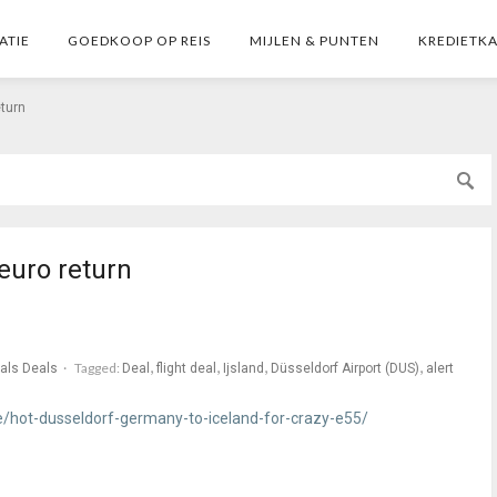
ATIE
GOEDKOOP OP REIS
MIJLEN & PUNTEN
KREDIETK
eturn
 euro return
Tagged:
als Deals
Deal
flight deal
Ijsland
Düsseldorf Airport (DUS)
alert
e/hot-dusseldorf-germany-to-iceland-for-crazy-e55/