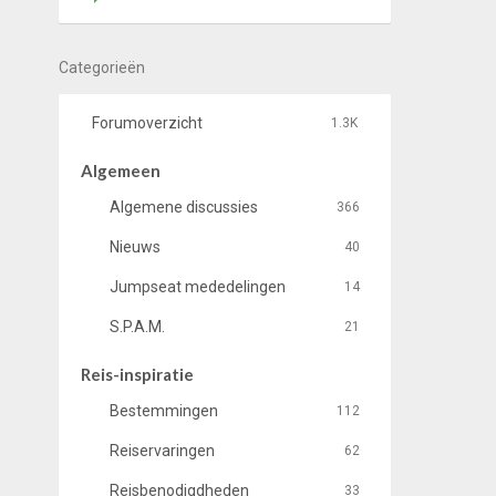
Categorieën
Forumoverzicht
1.3K
Algemeen
Algemene discussies
366
Nieuws
40
Jumpseat mededelingen
14
S.P.A.M.
21
Reis-inspiratie
Bestemmingen
112
Reiservaringen
62
Reisbenodigdheden
33