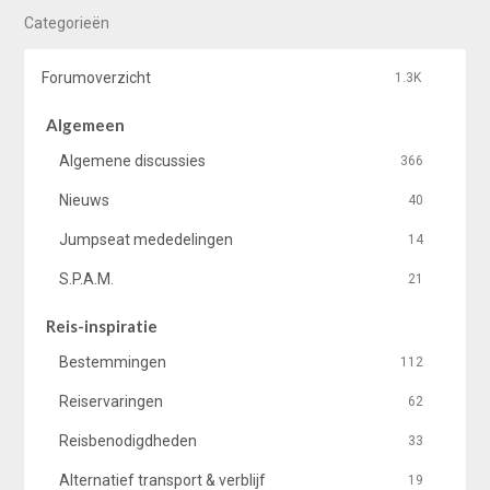
Categorieën
Forumoverzicht
1.3K
Algemeen
Algemene discussies
366
Nieuws
40
Jumpseat mededelingen
14
S.P.A.M.
21
Reis-inspiratie
Bestemmingen
112
Reiservaringen
62
Reisbenodigdheden
33
Alternatief transport & verblijf
19