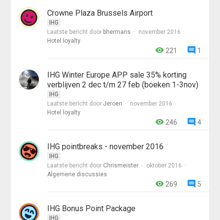
Crowne Plaza Brussels Airport
IHG
Laatste bericht door
bhermans
november 2016
Hotel loyalty
221
1
IHG Winter Europe APP sale 35% korting
verblijven 2 dec t/m 27 feb (boeken 1-3nov)
IHG
Laatste bericht door
Jeroen
november 2016
Hotel loyalty
246
4
IHG pointbreaks - november 2016
IHG
Laatste bericht door
Chrismeister
oktober 2016
Algemene discussies
269
5
IHG Bonus Point Package
IHG