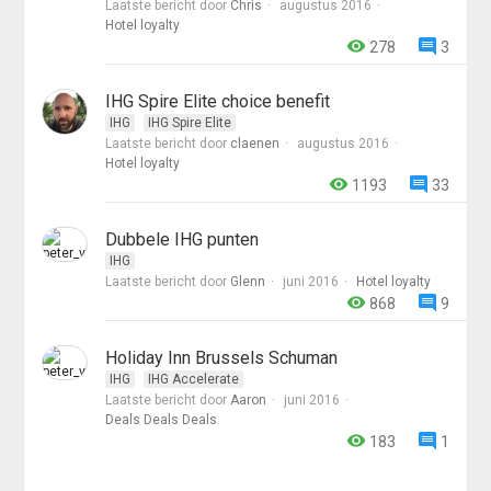
Laatste bericht door
Chris
augustus 2016
Hotel loyalty
278
3
IHG Spire Elite choice benefit
IHG
IHG Spire Elite
Laatste bericht door
claenen
augustus 2016
Hotel loyalty
1193
33
Dubbele IHG punten
IHG
Laatste bericht door
Glenn
juni 2016
Hotel loyalty
868
9
Holiday Inn Brussels Schuman
IHG
IHG Accelerate
Laatste bericht door
Aaron
juni 2016
Deals Deals Deals
183
1