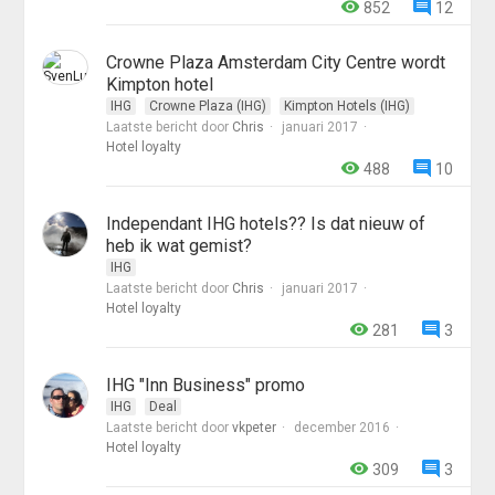
852
12
Crowne Plaza Amsterdam City Centre wordt
Kimpton hotel
IHG
Crowne Plaza (IHG)
Kimpton Hotels (IHG)
Laatste bericht door
Chris
januari 2017
Hotel loyalty
488
10
Independant IHG hotels?? Is dat nieuw of
heb ik wat gemist?
IHG
Laatste bericht door
Chris
januari 2017
Hotel loyalty
281
3
IHG "Inn Business" promo
IHG
Deal
Laatste bericht door
vkpeter
december 2016
Hotel loyalty
309
3