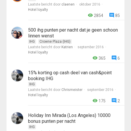
Laatste bericht door
claenen
oktober 2016
Hotel loyalty
2854
85
500 ihg punten per nacht dat je geen schoon
linnen wenst
IHG
Crowne Plaza (IHG)
Laatste bericht door
Katrien
september 2016
Hotel loyalty
365
6
15% korting op cash deel van cash&point
booking IHG
IHG
Laatste bericht door
Chrismeister
september 2016
Hotel loyalty
175
2
Holiday Inn Mirada (Los Angeles) 10000
bonus punten per nacht
IHG