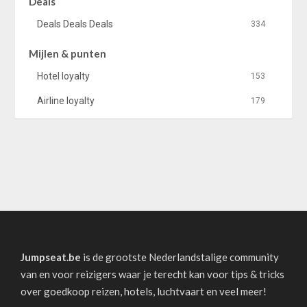
Deals
Deals Deals Deals
334
Mijlen & punten
Hotel loyalty
153
Airline loyalty
179
Jumpseat.be
is de grootste Nederlandstalige community
van en voor reizigers waar je terecht kan voor tips & tricks
over goedkoop reizen, hotels, luchtvaart en veel meer!