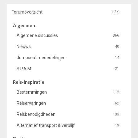
Forumoverzicht
1.3K
Algemeen
Algemene discussies
366
Nieuws
40
Jumpseat mededelingen
14
S.P.A.M.
21
Reis-inspiratie
Bestemmingen
112
Reiservaringen
62
Reisbenodigdheden
33
Alternatief transport & verblijf
19