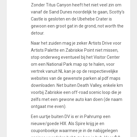
Zonder Titus Canyon heeft het niet veel zin om
vanaf de Sand Dunes noordelijk te gaan, Scotty's
Castle is gesloten en de Ubehebe Crater is
gewoon een groot gat in de grond, not worth the
detour.
Naar het zuiden mag je zeker Artists Drive voor
Artists Palette en Zabriskie Point niet missen,
stop onderweg eventueel bij het Visitor Center
om een National Park map op te halen, voor
vertrek vanuit NL kan je op de respectievelijke
websites van de gewenste parken al pdf maps
downloaden. Net buiten Death Valley, enkele km
voorbij Zabriskie een off-road scenic loop die je
zelfs met een gewone auto kan doen (de naam
ontgaat me even).
Een uurtje buiten DV is er in Pahrump een
nieuwe/goede HIX. Als Spire krijg je en
couponboekje waarmee je in de nabijgelegen