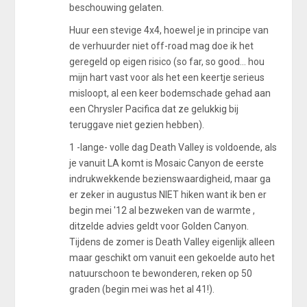
beschouwing gelaten.
Huur een stevige 4x4, hoewel je in principe van
de verhuurder niet off-road mag doe ik het
geregeld op eigen risico (so far, so good... hou
mijn hart vast voor als het een keertje serieus
misloopt, al een keer bodemschade gehad aan
een Chrysler Pacifica dat ze gelukkig bij
teruggave niet gezien hebben).
1 -lange- volle dag Death Valley is voldoende, als
je vanuit LA komt is Mosaic Canyon de eerste
indrukwekkende bezienswaardigheid, maar ga
er zeker in augustus NIET hiken want ik ben er
begin mei '12 al bezweken van de warmte ,
ditzelde advies geldt voor Golden Canyon.
Tijdens de zomer is Death Valley eigenlijk alleen
maar geschikt om vanuit een gekoelde auto het
natuurschoon te bewonderen, reken op 50
graden (begin mei was het al 41!).