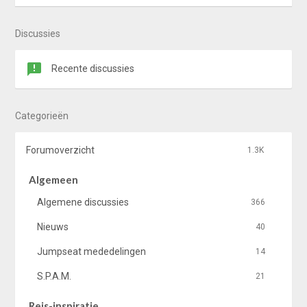
Discussies
Recente discussies
Categorieën
Forumoverzicht
1.3K
Algemeen
Algemene discussies
366
Nieuws
40
Jumpseat mededelingen
14
S.P.A.M.
21
Reis-inspiratie