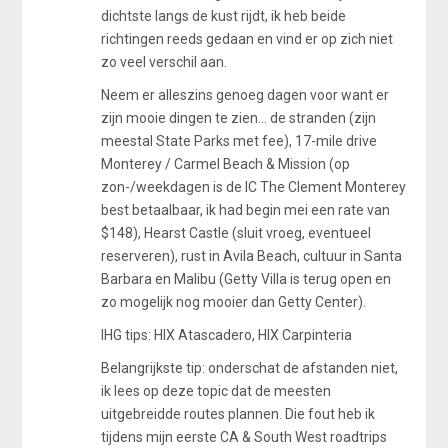
dichtste langs de kust rijdt, ik heb beide
richtingen reeds gedaan en vind er op zich niet
zo veel verschil aan.
Neem er alleszins genoeg dagen voor want er
zijn mooie dingen te zien... de stranden (zijn
meestal State Parks met fee), 17-mile drive
Monterey / Carmel Beach & Mission (op
zon-/weekdagen is de IC The Clement Monterey
best betaalbaar, ik had begin mei een rate van
$148), Hearst Castle (sluit vroeg, eventueel
reserveren), rust in Avila Beach, cultuur in Santa
Barbara en Malibu (Getty Villa is terug open en
zo mogelijk nog mooier dan Getty Center).
IHG tips: HIX Atascadero, HIX Carpinteria
Belangrijkste tip: onderschat de afstanden niet,
ik lees op deze topic dat de meesten
uitgebreidde routes plannen. Die fout heb ik
tijdens mijn eerste CA & South West roadtrips