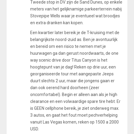
Tweede stop in DV zijn de Sand Dunes, op enkele
meters van het gelijknamige parkeerterrein nabij
Stovepipe Wells waar je eventueel wat broodjes
en extra dranken kan kopen.
Een kwartier later bereik je de T-kruising met de
belangrijkste noord-zuid as. Ben je avontuurlijk
en bereid om een risico te nemen met je
huurwagen ga dan gerust noordwaarts, de one
way scenic drive door Titus Canyon is het
hoogtepunt van je dag! Reken op drie uur, een
georganiseerde tour met aangepaste Jeeps
duurt slechts 2 uur, maar die jongens gaan er
dan ook oerend hard doorheen (zeer
oncomfortabel). Begin er alleen aan als je high
clearance en een volwaardige spare tire hebt. Er
is GEEN cellphone bereik, je ziet onderweg max.
3 autos, en gaat het fout moet pechverhelping
vanuit Las Vegas komen, reken op 1500 a 2000
USD.