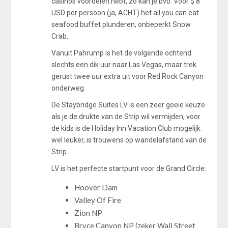
casinos voordelen hebt, zo kan je bvb. Voor $ 8
USD per persoon (ja, ACHT) het all you can eat
seafood buffet plunderen, onbeperkt Snow
Crab.
Vanuit Pahrump is het de volgende ochtend
slechts een dik uur naar Las Vegas, maar trek
gerust twee uur extra uit voor Red Rock Canyon
onderweg.
De Staybridge Suites LV is een zeer goeie keuze
als je de drukte van de Strip wil vermijden, voor
de kids is de Holiday Inn Vacation Club mogelijk
wel leuker, is trouwens op wandelafstand van de
Strip.
LV is het perfecte startpunt voor de Grand Circle:
Hoover Dam
Valley Of Fire
Zion NP
Bryce Canyon NP (zeker Wall Street