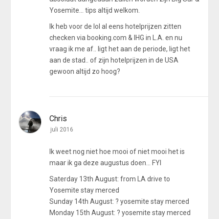
Yosemite... tips altijd welkom.
Ik heb voor de lol al eens hotelprijzen zitten
checken via booking.com & IHG in L.A. en nu
vraag ik me af.. ligt het aan de periode, ligt het
aan de stad.. of zijn hotelprijzen in de USA
gewoon altijd zo hoog?
1
2
3
Chris
juli 2016
Ik weet nog niet hoe mooi of niet mooi het is
maar ik ga deze augustus doen... FYI
Saterday 13th August: from LA drive to
Yosemite stay merced
Sunday 14th August: ? yosemite stay merced
Monday 15th August: ? yosemite stay merced