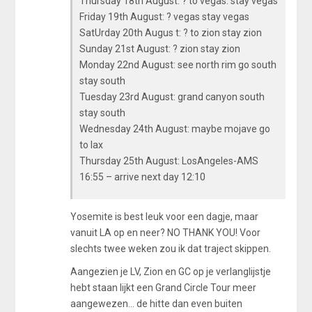
Thursday 18th August: ? to vegas. stay vegas
Friday 19th August: ? vegas stay vegas
SatUrday 20th Augus t: ? to zion stay zion
Sunday 21st August: ? zion stay zion
Monday 22nd August: see north rim go south
stay south
Tuesday 23rd August: grand canyon south
stay south
Wednesday 24th August: maybe mojave go
to lax
Thursday 25th August: LosAngeles-AMS
16:55 – arrive next day 12:10
Yosemite is best leuk voor een dagje, maar
vanuit LA op en neer? NO THANK YOU! Voor
slechts twee weken zou ik dat traject skippen.
Aangezien je LV, Zion en GC op je verlanglijstje
hebt staan lijkt een Grand Circle Tour meer
aangewezen... de hitte dan even buiten