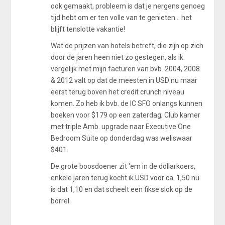
ook gemaakt, probleem is dat je nergens genoeg
tijd hebt om er ten volle van te genieten... het
blijft tenslotte vakantie!
Wat de prijzen van hotels betreft, die zijn op zich
door de jaren heen niet zo gestegen, als ik
vergelijk met mijn facturen van bvb. 2004, 2008
& 2012 valt op dat de meesten in USD nu maar
eerst terug boven het credit crunch niveau
komen. Zo heb ik bvb. de IC SFO onlangs kunnen
boeken voor $179 op een zaterdag; Club kamer
met triple Amb. upgrade naar Executive One
Bedroom Suite op donderdag was weliswaar
$401.
De grote boosdoener zit 'em in de dollarkoers,
enkele jaren terug kocht ik USD voor ca. 1,50 nu
is dat 1,10 en dat scheelt een fikse slok op de
borrel.