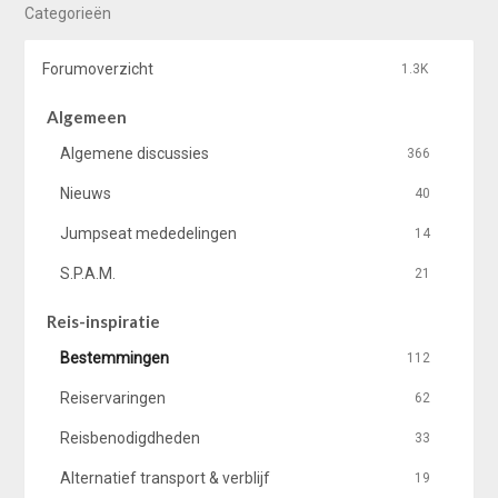
Categorieën
Forumoverzicht
1.3K
Algemeen
Algemene discussies
366
Nieuws
40
Jumpseat mededelingen
14
S.P.A.M.
21
Reis-inspiratie
Bestemmingen
112
Reiservaringen
62
Reisbenodigdheden
33
Alternatief transport & verblijf
19