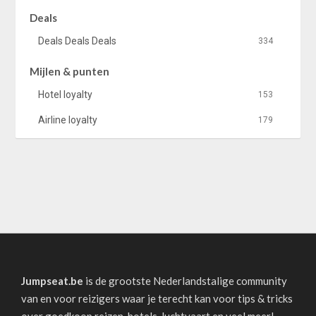
Deals
Deals Deals Deals
334
Mijlen & punten
Hotel loyalty
153
Airline loyalty
179
Jumpseat.be
is de grootste Nederlandstalige community
van en voor reizigers waar je terecht kan voor tips & tricks