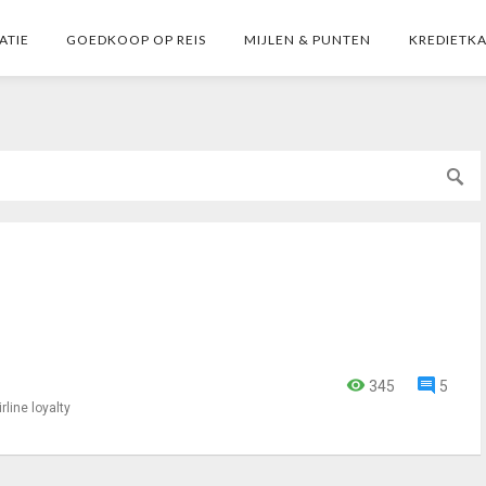
ATIE
GOEDKOOP OP REIS
MIJLEN & PUNTEN
KREDIETK
345
5
irline loyalty