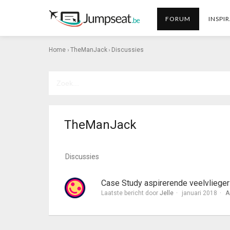
FORUM
INSPIR
›
›
Home
TheManJack
Discussies
TheManJack
Discussies
Case Study aspirerende veelvlieger
Laatste bericht door
Jelle
januari 2018
A