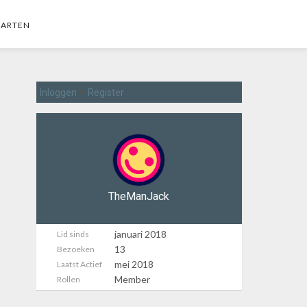
AARTEN
•
Inloggen
Register
TheManJack
januari 2018
Lid sinds
13
Bezoeken
mei 2018
Laatst Actief
Member
Rollen