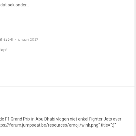
lt dat ook onder…
januari 2017
af €364!
tap!
 F1 Grand Prix in Abu Dhabi vlogen niet enkel Fighter Jets over
ttps://forum.jumpseat.be/resources/emoji/wink.png" title=";)"