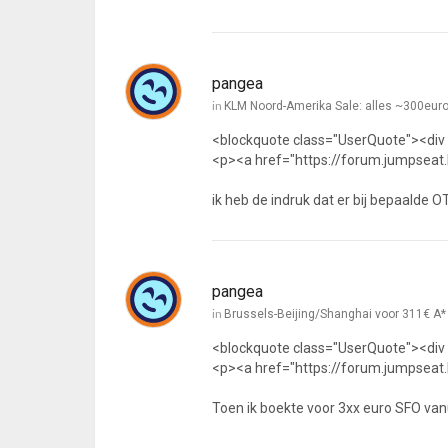
pangea
in
KLM Noord-Amerika Sale: alles ~300eur
<blockquote class="UserQuote"><div
<p><a href="https://forum.jumpseat.
ik heb de indruk dat er bij bepaalde 
pangea
in
Brussels-Beijing/Shanghai voor 311€ A*
<blockquote class="UserQuote"><div
<p><a href="https://forum.jumpseat.
Toen ik boekte voor 3xx euro SFO va