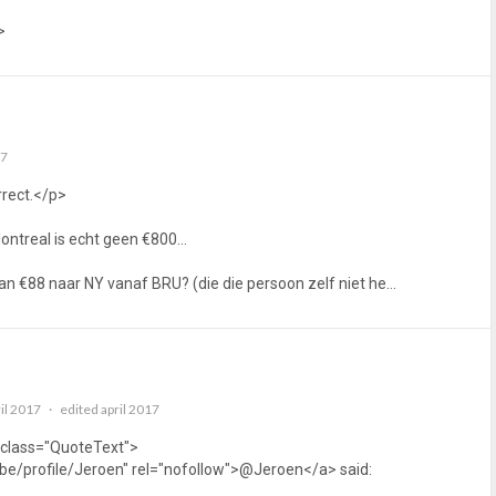
>
17
rrect.</p>
ontreal is echt geen €800...
an €88 naar NY vanaf BRU? (die die persoon zelf niet he…
il 2017
edited april 2017
 class="QuoteText">
be/profile/Jeroen" rel="nofollow">@Jeroen</a> said: