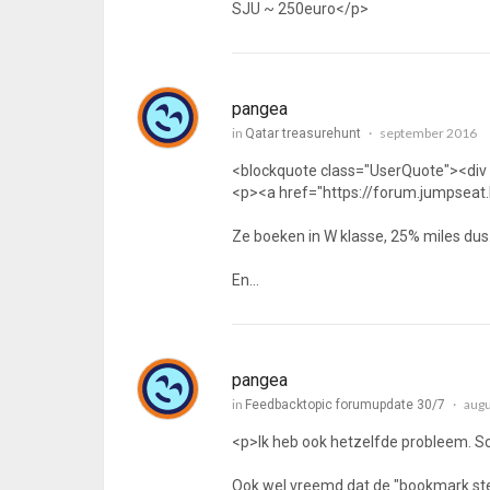
SJU ~ 250euro</p>
pangea
in
september 2016
Qatar treasurehunt
<blockquote class="UserQuote"><div
<p><a href="https://forum.jumpseat.
Ze boeken in W klasse, 25% miles dus
En…
pangea
in
aug
Feedbacktopic forumupdate 30/7
<p>Ik heb ook hetzelfde probleem. Sc
Ook wel vreemd dat de "bookmark ste