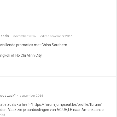
november 2016
edited november 2016
 deals
chillende promoties met China Southern.
gkok of Ho Chi Minh City.
september 2016
goede zaak?
atie zoals <a href="https://forum.jumpseat.be/profile/fbruno"
den. Vaak zie je aanbiedingen van AC,UA,LH naar Amerikaanse
 dat…