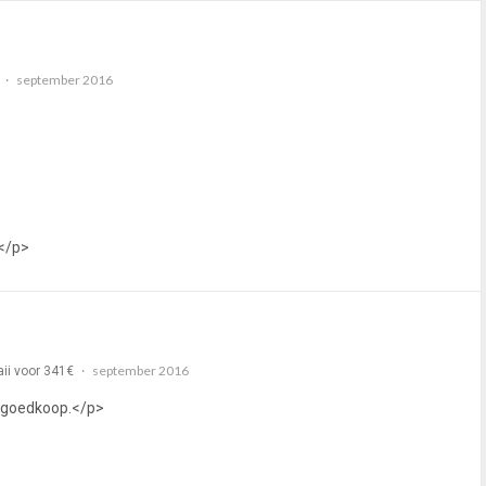
september 2016
!</p>
september 2016
ii voor 341€
rgoedkoop.</p>