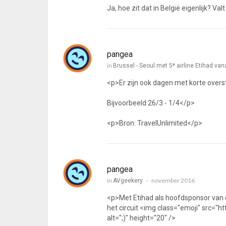
Ja, hoe zit dat in België eigenlijk? Va
pangea
in
Brussel - Seoul met 5* airline Etihad van
<p>Er zijn ook dagen met korte overs
Bijvoorbeeld 26/3 - 1/4</p>
<p>Bron: TravelUnlimited</p>
pangea
in
november 2016
AVgeekery
<p>Met Etihad als hoofdsponsor van de
het circuit <img class="emoji" src="h
alt=";)" height="20" />