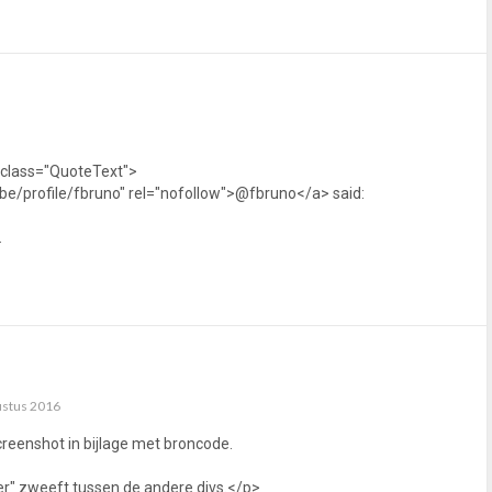
 class="QuoteText">
be/profile/fbruno" rel="nofollow">@fbruno</a> said:
.
ustus 2016
reenshot in bijlage met broncode.
r" zweeft tussen de andere divs.</p>