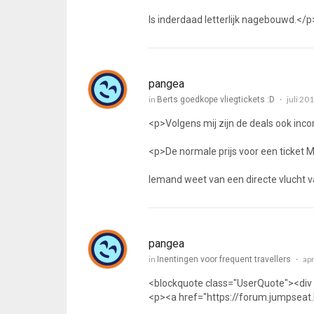
Is inderdaad letterlijk nagebouwd.</p
pangea
in
juli 20
Berts goedkope vliegtickets :D
<p>Volgens mij zijn de deals ook inco
<p>De normale prijs voor een ticket M
Iemand weet van een directe vlucht v
pangea
in
apr
Inentingen voor frequent travellers
<blockquote class="UserQuote"><div
<p><a href="https://forum.jumpseat.