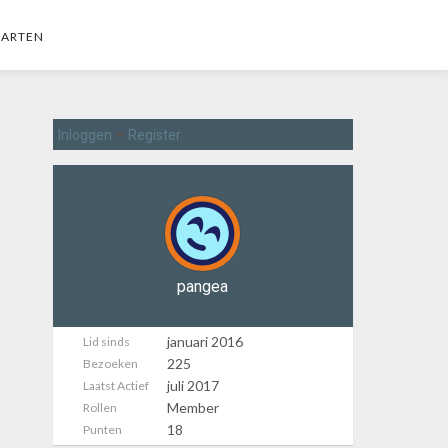
AARTEN
•
Inloggen
Register
pangea
januari 2016
Lid sinds
225
Bezoeken
juli 2017
Laatst Actief
Member
Rollen
18
Punten