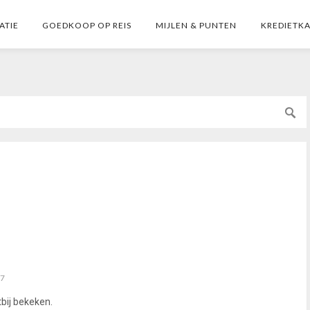
ATIE
GOEDKOOP OP REIS
MIJLEN & PUNTEN
KREDIETK
17
tbij bekeken.