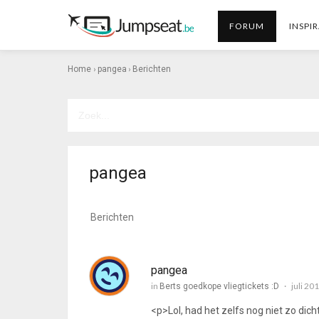
FORUM
INSPIR
›
›
Home
pangea
Berichten
pangea
Berichten
pangea
in
juli 20
Berts goedkope vliegtickets :D
<p>Lol, had het zelfs nog niet zo dich