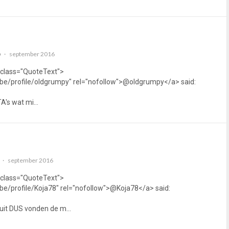
september 2016
o
 class="QuoteText">
be/profile/oldgrumpy" rel="nofollow">@oldgrumpy</a> said:
OTA's wat mi…
september 2016
 class="QuoteText">
be/profile/Koja78" rel="nofollow">@Koja78</a> said:
nuit DUS vonden de m…