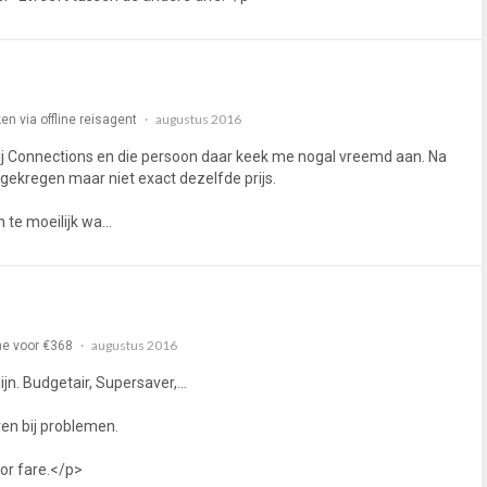
augustus 2016
en via offline reisagent
ij Connections en die persoon daar keek me nogal vreemd aan. Na
tgekregen maar niet exact dezelfde prijs.
 te moeilijk wa…
augustus 2016
ne voor €368
jn. Budgetair, Supersaver,...
ven bij problemen.
ror fare.</p>