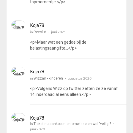
topmomentje.</p>…
Koja78
in
juni 2021
Revolut
<p>Maar wat een gedoe bij de
belastingsaangifte...</p>
Koja78
in
augustus 2020
Wizzair - kinderen
<p>Volgens Wizz op twitter zetten ze ze vanaf
14 inderdaad al eens alleen.</p>
Koja78
in
Ticket nu aankopen en omwisselen wel 'veilig'?
juni 2020