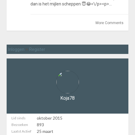
dan is het mijlen scheppen
😇
😂
<\/p><p>…
More Comments
•
Inloggen
Register
Koja78
oktober 2015
Lid sinds
893
Bezoeken
25 maart
Laatst Actief