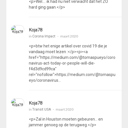
<p>Wel.... ik had nu niet verwacht dat het ZO
hard ging gaan.</p>
Koja78
in
maart 2020
Corona Impact
<p>btw het enige artikel over covid 19 die je
vandaag moet lezen :</p><p><a
href="https://medium.com/@tomaspueyo/coro
navirus-act-today-or-people-will-die-
f4d3d9cd99ca"
rel="nofollow">https://medium.com/@tomaspu
eyo/coronavirus…
Koja78
in
maart 2020
Transit USA
<p>Zal in Houston moeten gebeuren... en
jammer genoeg op de terugweg.</p>