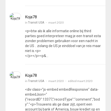
Koja78
in
maart 2020
Transit USA
<p>btw als ik alle informatie online bij third
parties goed interpreteer mag je een transit esta
zonder problemen gebruiken voor een nacht in
de US .. zolang de US je einddoel van je reis maar
niet is.<p>
</p></p><p&…
Koja78
in
maart 2020
edited maart 2020
Transit USA
<div class="js-embed embedResponsive" data-
embedJson="
{"recordID":13377,"recordType":"comment","bod
y":"<p>Trouwens als ge daar zijt, opent een
account bij bank of America, bouw krediet op en