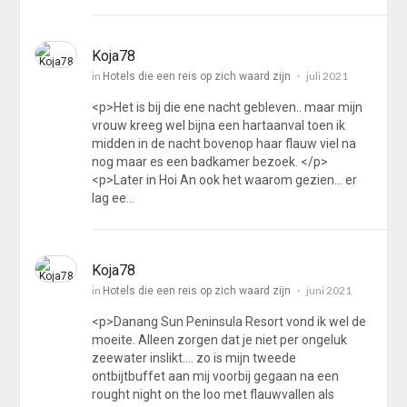
Koja78
in
juli 2021
Hotels die een reis op zich waard zijn
<p>Het is bij die ene nacht gebleven.. maar mijn
vrouw kreeg wel bijna een hartaanval toen ik
midden in de nacht bovenop haar flauw viel na
nog maar es een badkamer bezoek. </p>
<p>Later in Hoi An ook het waarom gezien... er
lag ee…
Koja78
in
juni 2021
Hotels die een reis op zich waard zijn
<p>Danang Sun Peninsula Resort vond ik wel de
moeite. Alleen zorgen dat je niet per ongeluk
zeewater inslikt.... zo is mijn tweede
ontbijtbuffet aan mij voorbij gegaan na een
rought night on the loo met flauwvallen als