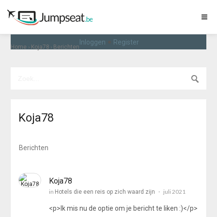
•
Inloggen
Register
›
›
Home
Koja78
Berichten
Koja78
Berichten
Koja78
in
juli 2021
Hotels die een reis op zich waard zijn
<p>Ik mis nu de optie om je bericht te liken :)</p>