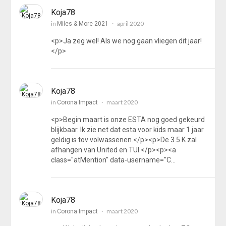
Koja78
in
april 2020
Miles & More 2021
<p>Ja zeg wel! Als we nog gaan vliegen dit jaar!
</p>
Koja78
in
maart 2020
Corona Impact
<p>Begin maart is onze ESTA nog goed gekeurd
blijkbaar. Ik zie net dat esta voor kids maar 1 jaar
geldig is tov volwassenen.</p><p>De 3.5 K zal
afhangen van United en TUI.</p><p><a
class="atMention" data-username="C…
Koja78
in
maart 2020
Corona Impact