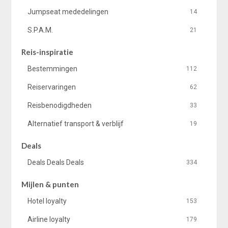
Jumpseat mededelingen
14
S.P.A.M.
21
Reis-inspiratie
Bestemmingen
112
Reiservaringen
62
Reisbenodigdheden
33
Alternatief transport & verblijf
19
Deals
Deals Deals Deals
334
Mijlen & punten
Hotel loyalty
153
Airline loyalty
179