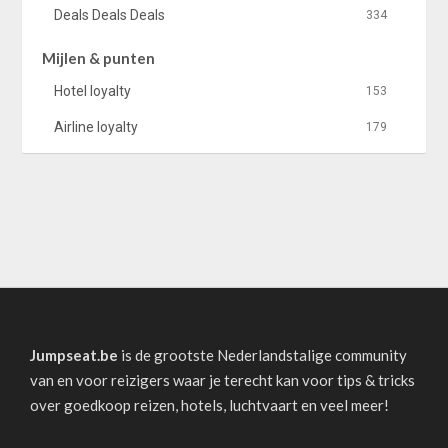
Deals Deals Deals
334
Mijlen & punten
Hotel loyalty
153
Airline loyalty
179
Jumpseat.be
is de grootste Nederlandstalige community
van en voor reizigers waar je terecht kan voor tips & tricks
over goedkoop reizen, hotels, luchtvaart en veel meer!