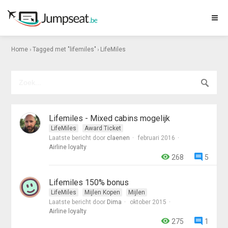
›
›
Home
Tagged met "lifemiles"
LifeMiles
Lifemiles - Mixed cabins mogelijk
LifeMiles
Award Ticket
Laatste bericht door
claenen
februari 2016
Airline loyalty
268
5
Lifemiles 150% bonus
LifeMiles
Mijlen Kopen
Mijlen
Laatste bericht door
Dima
oktober 2015
Airline loyalty
275
1