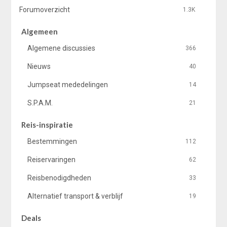
Forumoverzicht
1.3K
Algemeen
Algemene discussies
366
Nieuws
40
Jumpseat mededelingen
14
S.P.A.M.
21
Reis-inspiratie
Bestemmingen
112
Reiservaringen
62
Reisbenodigdheden
33
Alternatief transport & verblijf
19
Deals