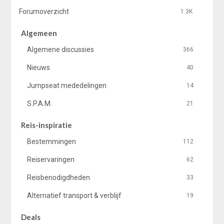
Forumoverzicht
1.3K
Algemeen
Algemene discussies
366
Nieuws
40
Jumpseat mededelingen
14
S.P.A.M.
21
Reis-inspiratie
Bestemmingen
112
Reiservaringen
62
Reisbenodigdheden
33
Alternatief transport & verblijf
19
Deals