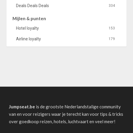
Deals Deals Deals
334
Mijlen & punten
Hotel loyalty
153
Airline loyalty
179
Jumpseat.be
is de grootste Nederlandstalige community
van en voor reizigers waar je terecht kan voor tips & tricks
over goedkoop reizen, hotels, luchtvaart en veel meer!