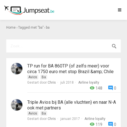
›
›
Home
Tagged met "ba"
ba
TP run for BA 860TP (of zelfs meer) voor
circa 1750 euro met stop Brazil &amp; Chile
Avios
Ba
Gestart door
Chris
juli 2018
Airline loyalty
148
0
Triple Avios bij BA (alle vluchten) en naar N-A
ook met partners
Avios
Ba
Gestart door
Chris
januari 2017
Airline loyalty
119
0