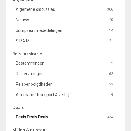
Algemene discussies
366
Nieuws
40
Jumpseat mededelingen
14
S.P.A.M.
21
Reis-inspiratie
Bestemmingen
112
Reiservaringen
62
Reisbenodigdheden
33
Alternatief transport & verblijf
19
Deals
Deals Deals Deals
334
Mijlen & punten