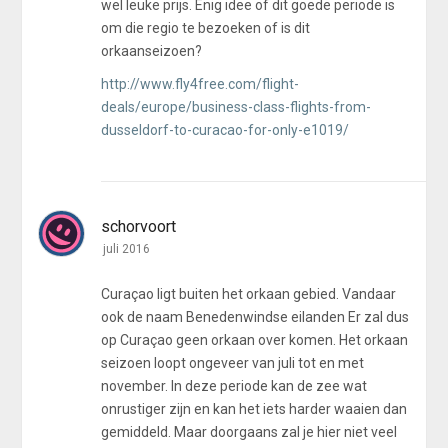
wel leuke prijs. Enig idee of dit goede periode is
om die regio te bezoeken of is dit
orkaanseizoen?
http://www.fly4free.com/flight-
deals/europe/business-class-flights-from-
dusseldorf-to-curacao-for-only-e1019/
schorvoort
juli 2016
Curaçao ligt buiten het orkaan gebied. Vandaar
ook de naam Benedenwindse eilanden Er zal dus
op Curaçao geen orkaan over komen. Het orkaan
seizoen loopt ongeveer van juli tot en met
november. In deze periode kan de zee wat
onrustiger zijn en kan het iets harder waaien dan
gemiddeld. Maar doorgaans zal je hier niet veel