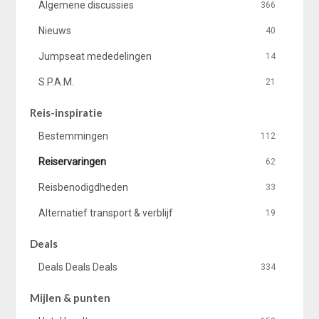
Algemene discussies
366
Nieuws
40
Jumpseat mededelingen
14
S.P.A.M.
21
Reis-inspiratie
Bestemmingen
112
Reiservaringen
62
Reisbenodigdheden
33
Alternatief transport & verblijf
19
Deals
Deals Deals Deals
334
Mijlen & punten