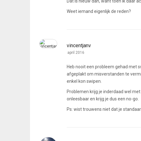
Dat is nieuw dan, want toen ik daar ac
Weet iemand eigenlijk de reden?
vincentjanv
april 2016
Heb nooit een probleem gehad met swi
afgeplakt om misverstanden te vermij
enkel kon swipen.
Problemen krijg je inderdaad wel me
onleesbaar en krijg je dus een no-go.
Ps: wist trouwens niet dat je standaar