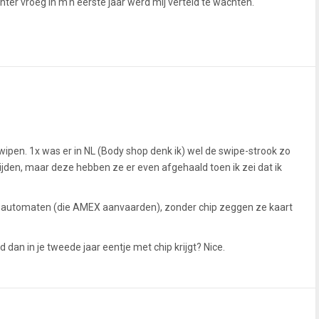
hter vroeg in m'n eerste jaar werd mij verteld te wachten.
pen. 1x was er in NL (Body shop denk ik) wel de swipe-strook zo
den, maar deze hebben ze er even afgehaald toen ik zei dat ik
t automaten (die AMEX aanvaarden), zonder chip zeggen ze kaart
d dan in je tweede jaar eentje met chip krijgt? Nice.