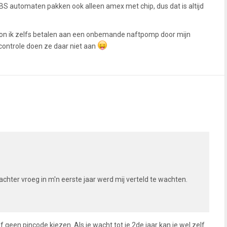
MBS automaten pakken ook alleen amex met chip, dus dat is altijd
r kon ik zelfs betalen aan een onbemande naftpomp door mijn
controle doen ze daar niet aan
achter vroeg in m'n eerste jaar werd mij verteld te wachten.
lf geen pincode kiezen. Als je wacht tot je 2de jaar kan je wel zelf