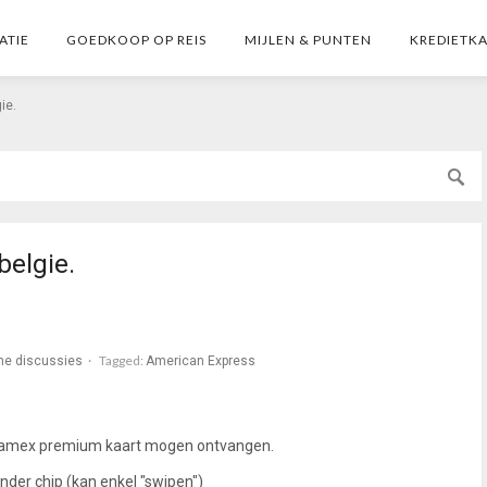
ATIE
GOEDKOOP OP REIS
MIJLEN & PUNTEN
KREDIETK
ie.
belgie.
Tagged:
e discussies
American Express
n amex premium kaart mogen ontvangen.
onder chip (kan enkel "swipen")