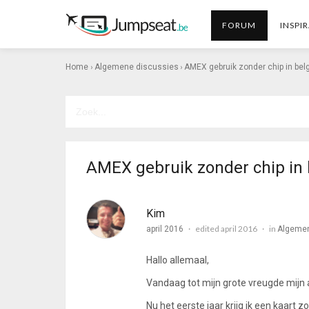
FORUM
INSPIR
›
›
Home
Algemene discussies
AMEX gebruik zonder chip in belg
AMEX gebruik zonder chip in 
Kim
edited april 2016
in
april 2016
Algemen
Hallo allemaal,
Vandaag tot mijn grote vreugde mij
Nu het eerste jaar krijg ik een kaart z