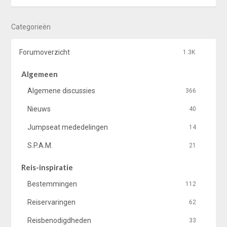
Categorieën
Forumoverzicht
1.3K
Algemeen
Algemene discussies
366
Nieuws
40
Jumpseat mededelingen
14
S.P.A.M.
21
Reis-inspiratie
Bestemmingen
112
Reiservaringen
62
Reisbenodigdheden
33