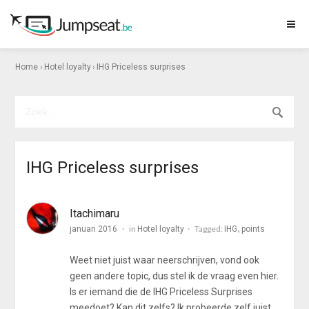
›
›
Home
Hotel loyalty
IHG Priceless surprises
IHG Priceless surprises
Itachimaru
in
Tagged:
januari 2016
Hotel loyalty
IHG
points
Weet niet juist waar neerschrijven, vond ook
geen andere topic, dus stel ik de vraag even hier.
Is er iemand die de IHG Priceless Surprises
meedoet? Kan dit zelfs? Ik probeerde zelf juist