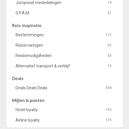
Jumpseat mededelingen
14
S.P.A.M.
21
Reis-inspiratie
Bestemmingen
112
Reiservaringen
62
Reisbenodigdheden
33
Alternatief transport & verblijf
19
Deals
Deals Deals Deals
334
Mijlen & punten
Hotel loyalty
153
Airline loyalty
179