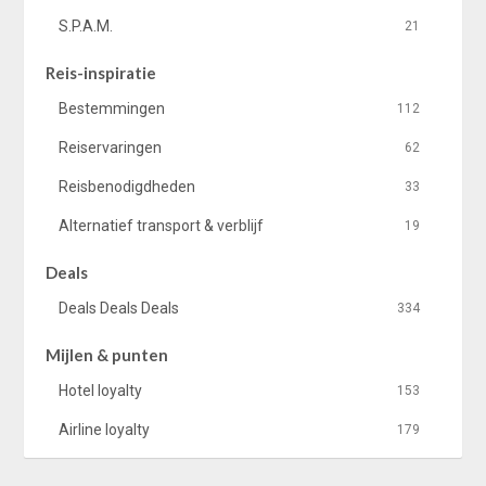
S.P.A.M.
21
Reis-inspiratie
Bestemmingen
112
Reiservaringen
62
Reisbenodigdheden
33
Alternatief transport & verblijf
19
Deals
Deals Deals Deals
334
Mijlen & punten
Hotel loyalty
153
Airline loyalty
179