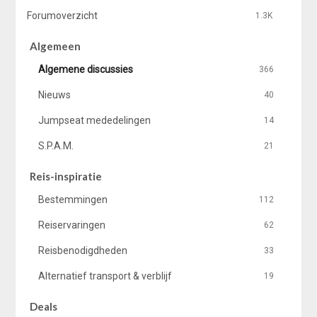
Forumoverzicht
1.3K
Algemeen
Algemene discussies
366
Nieuws
40
Jumpseat mededelingen
14
S.P.A.M.
21
Reis-inspiratie
Bestemmingen
112
Reiservaringen
62
Reisbenodigdheden
33
Alternatief transport & verblijf
19
Deals