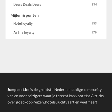
Deals Deals Deals
334
Mijlen & punten
Hotel loyalty
153
Airline loyalty
179
Jumpseat.be
is de grootste Nederlandstalige community
van en voor reizigers waar je terecht kan voor tips & tricks
over goedkoop reizen, hotels, luchtvaart en veel meer!