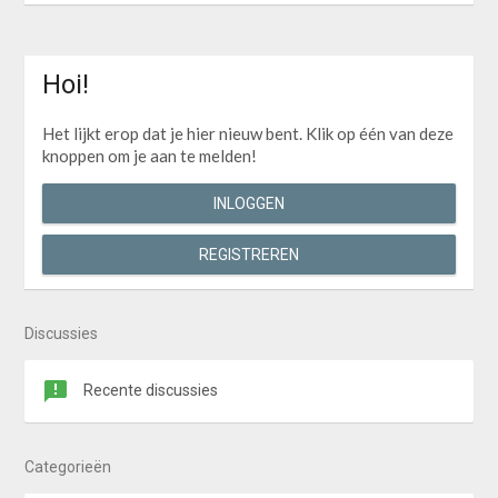
i
p
t
i
Hoi!
o
n
Het lijkt erop dat je hier nieuw bent. Klik op één van deze
knoppen om je aan te melden!
INLOGGEN
REGISTREREN
Discussies
Recente discussies
Categorieën