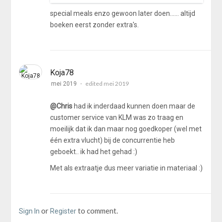
Parijs.
o
special meals enzo gewoon later doen...… altijd
r
boeken eerst zonder extra's.
Rechtstreekse AF vluchten via KL boeken
.
loopt fout als je de special meals invuld. Een
e
bug in hun systeem waar ze duidelijk nog
x
t
geen weet van hebben;
e
Koja78
Dan maar LH... via MUC en dan A350 .. looking
r
edited mei 2019
mei 2019
n
fwd to it.
a
@Chris
had ik inderdaad kunnen doen maar de
l
E
customer service van KLM was zo traag en
m
moeilijk dat ik dan maar nog goedkoper (wel met
b
één extra vlucht) bij de concurrentie heb
e
geboekt.. ik had het gehad :)
d
.
Met als extraatje dus meer variatie in materiaal :)
d
e
s
c
or
to comment.
Sign In
Register
r