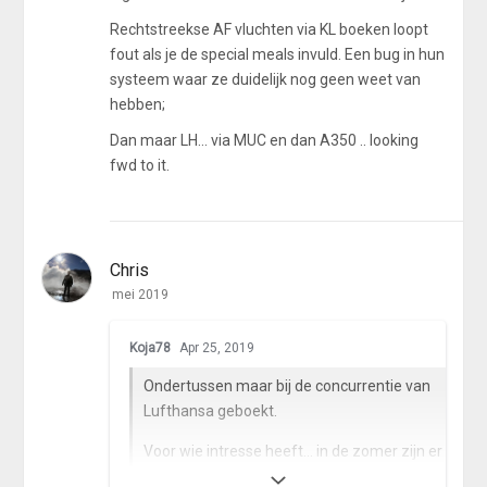
Rechtstreekse AF vluchten via KL boeken loopt
fout als je de special meals invuld. Een bug in hun
systeem waar ze duidelijk nog geen weet van
hebben;
Dan maar LH... via MUC en dan A350 .. looking
fwd to it.
Chris
mei 2019
r
Koja78
Apr 25, 2019
i
c
Ondertussen maar bij de concurrentie van
h
Lufthansa geboekt.
E
d
Voor wie intresse heeft... in de zomer zijn er
i
nog lage tarieven naar Oost Canada vanuit
t