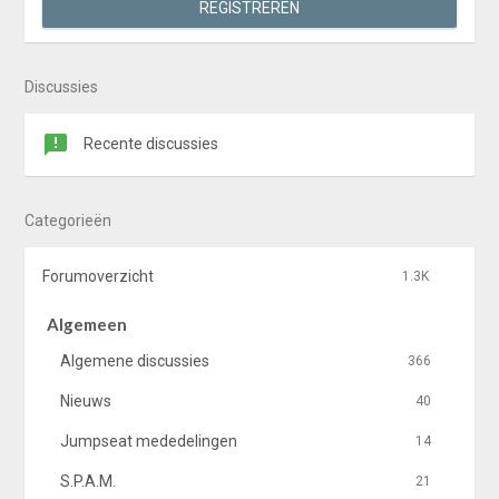
REGISTREREN
Discussies
Recente discussies
Categorieën
Forumoverzicht
1.3K
Algemeen
Algemene discussies
366
Nieuws
40
Jumpseat mededelingen
14
S.P.A.M.
21