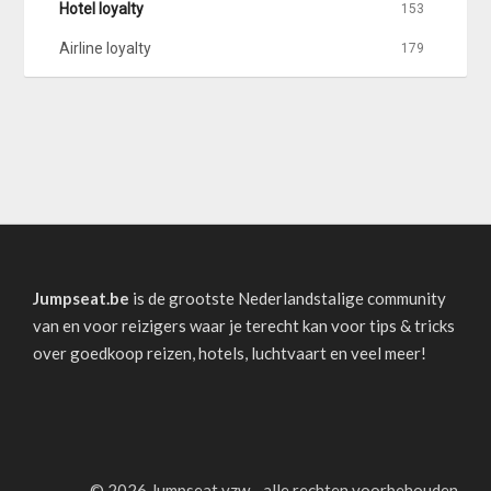
Hotel loyalty
153
Airline loyalty
179
Jumpseat.be
is de grootste Nederlandstalige community
van en voor reizigers waar je terecht kan voor tips & tricks
over goedkoop reizen, hotels, luchtvaart en veel meer!
©
2026 Jumpseat vzw - alle rechten voorbehouden