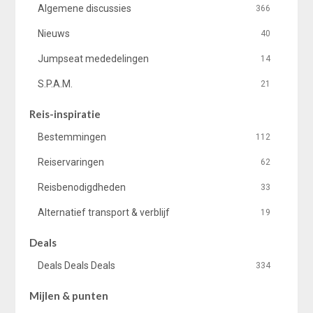
Algemene discussies
366
Nieuws
40
Jumpseat mededelingen
14
S.P.A.M.
21
Reis-inspiratie
Bestemmingen
112
Reiservaringen
62
Reisbenodigdheden
33
Alternatief transport & verblijf
19
Deals
Deals Deals Deals
334
Mijlen & punten