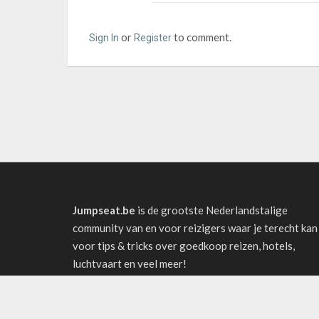
or
to comment.
Sign In
Register
Jumpseat.be
is de grootste Nederlandstalige
community van en voor reizigers waar je terecht kan
voor tips & tricks over goedkoop reizen, hotels,
luchtvaart en veel meer!