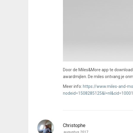
Door de Miles&More app te downloade
awardmijlen. De miles ontvang je onmi
Meer info:
https://www.miles-and-m
nodeid=1508285125&l=nl&cid=1000
Christophe
augustus 2017