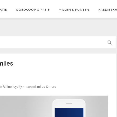
ATIE
GOEDKOOP OP REIS
MIJLEN & PUNTEN
KREDIETK
miles
in
Tagged:
Airline loyalty
miles & more