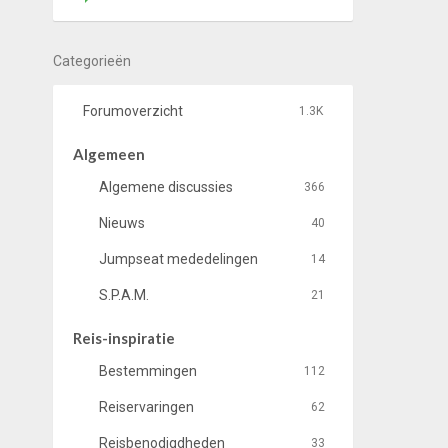
Categorieën
Forumoverzicht
1.3K
Algemeen
Algemene discussies
366
Nieuws
40
Jumpseat mededelingen
14
S.P.A.M.
21
Reis-inspiratie
Bestemmingen
112
Reiservaringen
62
Reisbenodigdheden
33