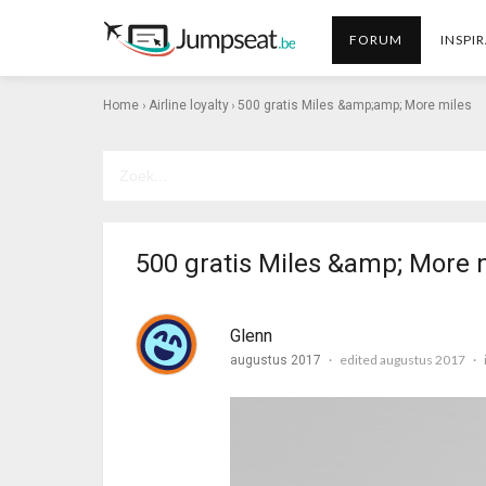
FORUM
INSPIR
›
›
Home
Airline loyalty
500 gratis Miles &amp;amp; More miles
500 gratis Miles &amp; More 
Glenn
edited augustus 2017
augustus 2017