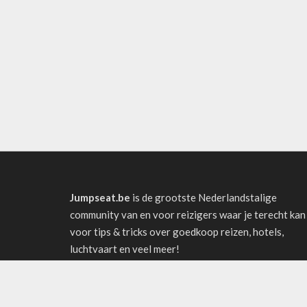
Jumpseat.be
is de grootste Nederlandstalige
community van en voor reizigers waar je terecht kan
voor tips & tricks over goedkoop reizen, hotels,
luchtvaart en veel meer!