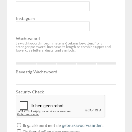
Instagram
Wachtwoord
Je wachtwoord moet minstens 6 tekens bevatten. For a
stronger password, increase its length or combine upper and
lowercase letters, digits, and symbols.
Bevestig Wachtwoord
Security Check
Ik ga akkoord met de
.
gebruiksvoorwaarden
Onthoud mij op deze computer