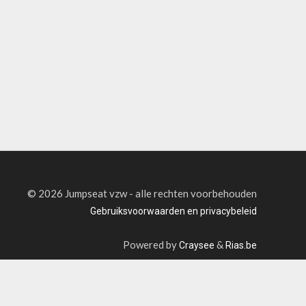
©
2026 Jumpseat vzw - alle rechten voorbehouden
Gebruiksvoorwaarden en privacybeleid
Powered by
&
Craysee
Rias.be